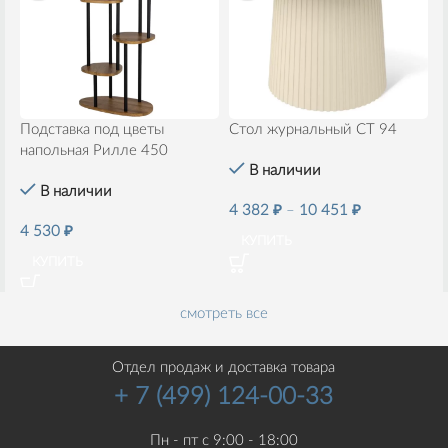
Подставка под цветы
В
Стол журнальный СТ 94
напольная Рилле 450
В наличии
В наличии
5
4 382
₽
–
10 451
₽
4 530
₽
КУПИТЬ
КУПИТЬ
смотреть все
Отдел продаж и доставка товара
+ 7 (499) 124-00-33
Пн - пт с 9:00 - 18:00