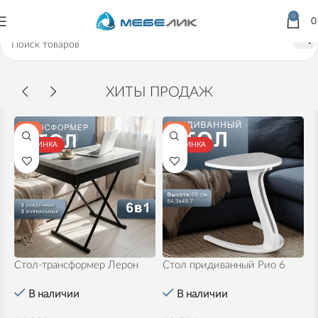
0
ХИТЫ ПРОДАЖ
ХИТ
ХИТ
НОВИНКА
НОВИНКА
Стол-трансформер Лерон
Стол придиванный Рио 6
С
В наличии
В наличии