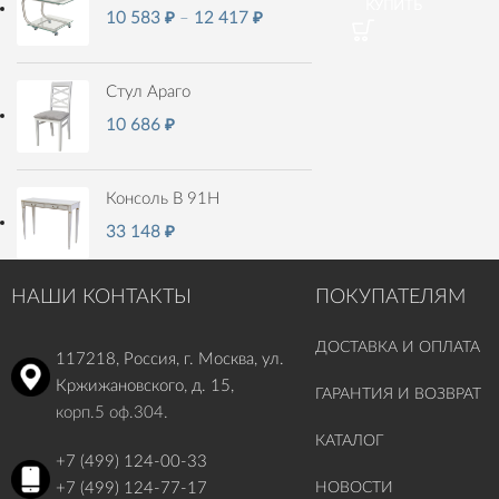
КУПИТЬ
10 583
₽
–
12 417
₽
Стул Араго
10 686
₽
Консоль В 91Н
33 148
₽
НАШИ КОНТАКТЫ
ПОКУПАТЕЛЯМ
ДОСТАВКА И ОПЛАТА
117218, Россия, г. Москва, ул.
Кржижановского, д. 15,
ГАРАНТИЯ И ВОЗВРАТ
корп.5 оф.304.
КАТАЛОГ
+7 (499) 124-00-33
+7 (499) 124-77-17
НОВОСТИ