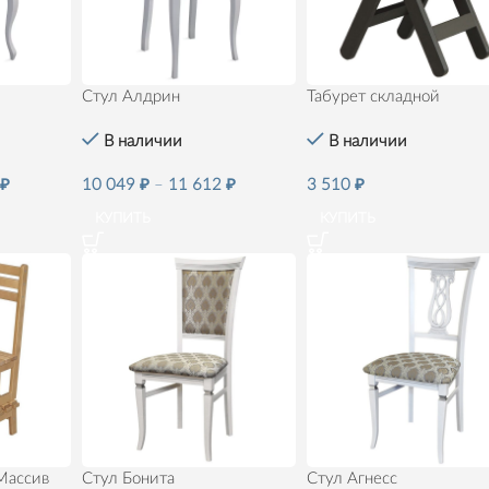
Стул Алдрин
Табурет складной
В наличии
В наличии
2
₽
10 049
₽
–
11 612
₽
3 510
₽
КУПИТЬ
КУПИТЬ
Массив
Стул Бонита
Стул Агнесс