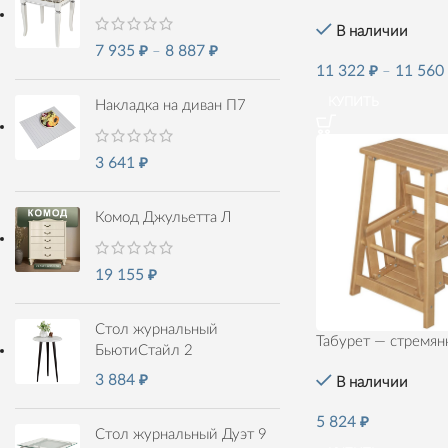
В наличии
7 935
₽
–
8 887
₽
11 322
₽
–
11 56
КУПИТЬ
Накладка на диван П7
3 641
₽
Комод Джульетта Л
19 155
₽
Стол журнальный
Табурет — стремян
БьютиСтайл 2
3 884
₽
В наличии
5 824
₽
Стол журнальный Дуэт 9