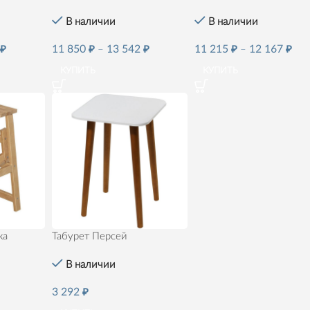
В наличии
В наличии
0
₽
11 850
₽
–
13 542
₽
11 215
₽
–
12 167
₽
КУПИТЬ
КУПИТЬ
ка
Табурет Персей
В наличии
3 292
₽