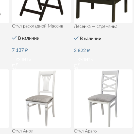
Стул раскладной Массив
Лесенка — стремянка
В наличии
В наличии
7 137
₽
3 822
₽
КУПИТЬ
КУПИТЬ
Стул Анри
Стул Араго