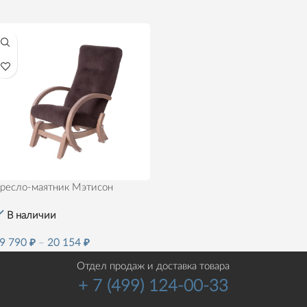
ресло-маятник Мэтисон
В наличии
9 790
₽
–
20 154
₽
КУПИТЬ
Отдел продаж и доставка товара
+ 7 (499) 124-00-33