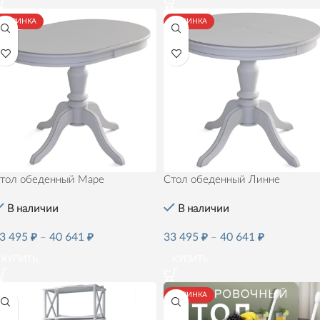
НОВИНКА
НОВИНКА
тол обеденный Маре
Стол обеденный Линне
В наличии
В наличии
3 495
₽
–
40 641
₽
33 495
₽
–
40 641
₽
КУПИТЬ
КУПИТЬ
НОВИНКА