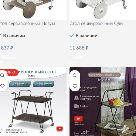
тол сервировочный Новум
Стол сервировочный Оди
В наличии
В наличии
 837
₽
11 688
₽
КУПИТЬ
КУПИТЬ
НОВИНКА