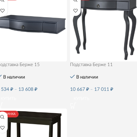
одставка Берже 15
Подставка Берже 11
В наличии
В наличии
 534
₽
–
13 608
₽
10 667
₽
–
17 011
₽
КУПИТЬ
КУПИТЬ
НОВИНКА