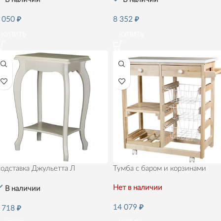
 050
₽
8 352
₽
КУПИТЬ
КУПИТЬ
одставка Джульетта Л
Тумба с баром и корзинами
Нет в наличии
В наличии
14 079
₽
 718
₽