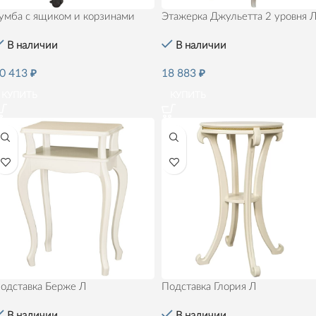
умба с ящиком и корзинами
Этажерка Джульетта 2 уровня 
В наличии
В наличии
0 413
₽
18 883
₽
КУПИТЬ
КУПИТЬ
одставка Берже Л
Подставка Глория Л
В наличии
В наличии