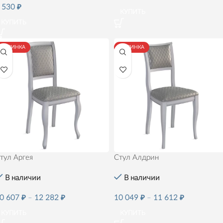
 530
₽
КУПИТЬ
КУПИТЬ
НОВИНКА
НОВИНКА
тул Аргея
Стул Алдрин
В наличии
В наличии
0 607
₽
–
12 282
₽
10 049
₽
–
11 612
₽
КУПИТЬ
КУПИТЬ