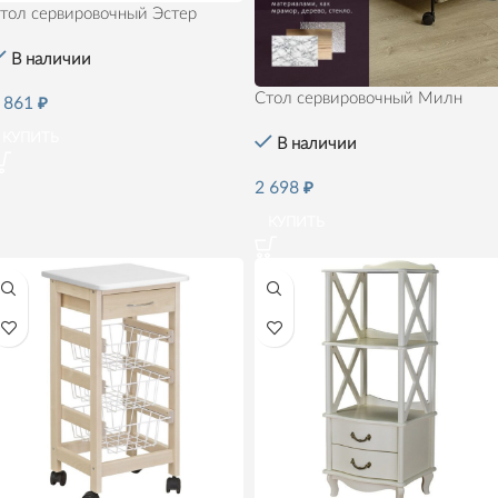
тол сервировочный Эстер
В наличии
Стол сервировочный Милн
 861
₽
КУПИТЬ
В наличии
2 698
₽
КУПИТЬ