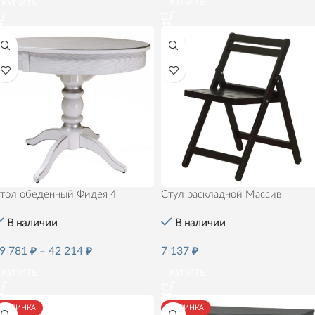
КУПИТЬ
КУПИТЬ
Стул раскладной Массив
тол обеденный Фидея 4
В наличии
В наличии
7 137
₽
9 781
₽
–
42 214
₽
КУПИТЬ
КУПИТЬ
НОВИНКА
НОВИНКА