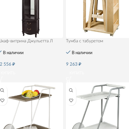
каф-витрина Джульетта Л
Тумба с табуретом
В наличии
В наличии
2 556
₽
9 263
₽
КУПИТЬ
КУПИТЬ