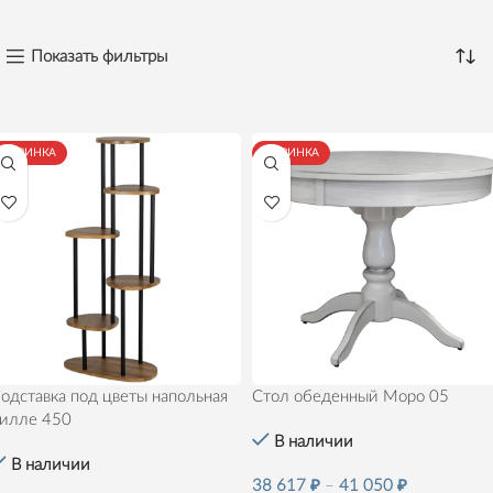
Показать фильтры
НОВИНКА
НОВИНКА
одставка под цветы напольная
Стол обеденный Моро 05
илле 450
В наличии
В наличии
38 617
₽
–
41 050
₽