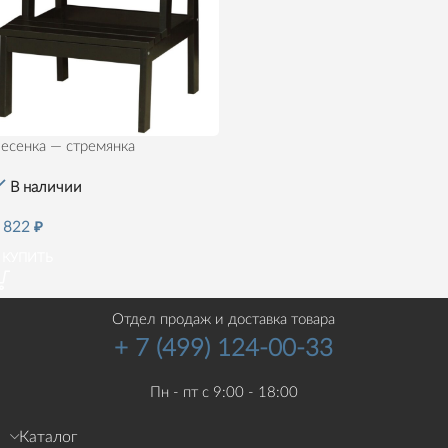
есенка — стремянка
В наличии
 822
₽
КУПИТЬ
Отдел продаж и доставка товара
Загрузить еще товары
+ 7 (499) 124-00-33
Пн - пт с 9:00 - 18:00
Каталог