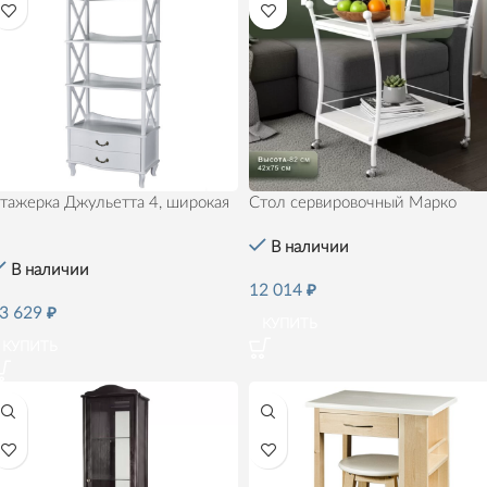
тажерка Джульетта 4, широкая
Стол сервировочный Марко
Л
В наличии
В наличии
12 014
₽
3 629
₽
КУПИТЬ
КУПИТЬ