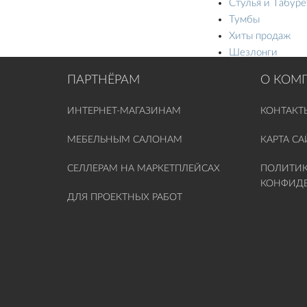
Стулья и Tабур
Тумбы
Хиты продаж
Шезлонги
Этажерки
ПАРТНЁРАМ
О КОМ
ИНТЕРНЕТ-МАГАЗИНАМ
КОНТАКТ
МЕБЕЛЬНЫМ САЛОНАМ
КАРТА СА
СЕЛЛЕРАМ НА МАРКЕТПЛЕЙСАХ
ПОЛИТИ
КОНФИД
ДЛЯ ПРОЕКТНЫХ РАБОТ