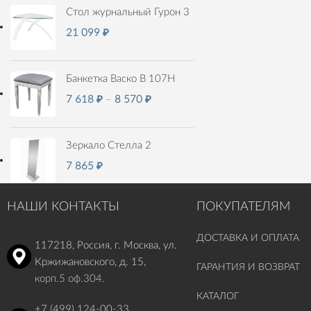
Стол журнальный Гурон 3
21 099
₽
Банкетка Васко В 107Н
7 618
₽
–
8 570
₽
Зеркало Стелла 2
7 865
₽
НАШИ КОНТАКТЫ
ПОКУПАТЕЛЯМ
ДОСТАВКА И ОПЛАТА
117218, Россия, г. Москва, ул.
Кржижановского, д. 15,
ГАРАНТИЯ И ВОЗВРАТ
корп.5 оф.304.
КАТАЛОГ
+7 (499) 124-00-33