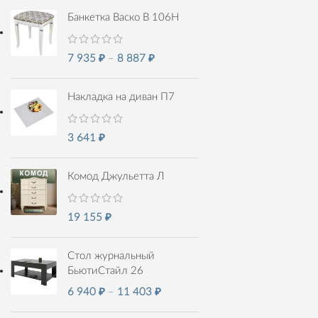
Банкетка Васко В 106Н
7 935
₽
–
8 887
₽
Накладка на диван П7
3 641
₽
Комод Джульетта Л
19 155
₽
Стол журнальный
БьютиСтайл 26
6 940
₽
–
11 403
₽