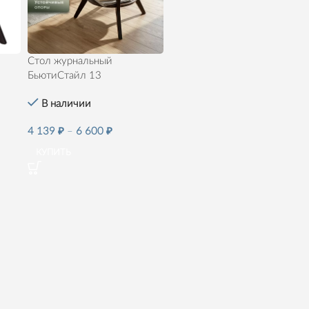
Стол журнальный
БьютиСтайл 13
В наличии
4 139
₽
–
6 600
₽
КУПИТЬ