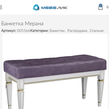
0
Главная
Товары
Предметы интерьера
Банкетки
Банкетка Мерана
Артикул:
005566
Категории:
Банкетки
,
Распродажа
,
Спальня