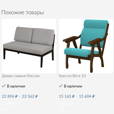
Похожие товары
Диван-скамья Массив
Кресло Вега 10
В наличии
В наличии
22 896
₽
–
23 562
₽
15 165
₽
–
15 604
₽
КУПИТЬ
КУПИТЬ