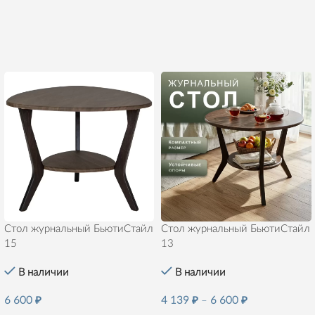
Стол журнальный БьютиСтайл
Стол журнальный БьютиСтайл
15
13
В наличии
В наличии
6 600
₽
4 139
₽
–
6 600
₽