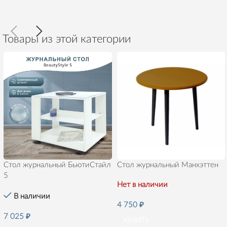
Товары из этой категории
Стол журнальный БьютиСтайл
Стол журнальный Манхэттен
5
Нет в наличии
В наличии
4 750
₽
7 025
₽
КУПИТЬ