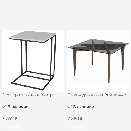
Стол придиванный Хайгрет
Стол журнальный Рилле 442
В наличии
В наличии
7 765
₽
7 380
₽
КУПИТЬ
КУПИТЬ