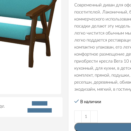
Современный диван для офо
посетителей. Лаконичный, 
коммерческого использовани
посадки делают эту модель
легко чистится обычным мы
легко поддается реставраци
компактно упакован, его ле
комфортное размещение дву
приобрести кресла Вега 10 в
кухонный, для кухни, в детс
комплект, прямой, подушки, 
ресепшн, деревянный, обивки
экодизайн, мягкий, в гостин
В наличии
Скачать
де.
инструкцию