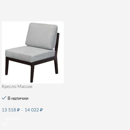
Кресло Массив
В наличии
13 518
₽
–
14 022
₽
КУПИТЬ