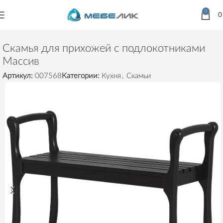
0
Главная
Товары
Предметы интерьера
Скамьи
Скамья для прихожей с подлокотниками
Массив
Артикул:
007568
Категории:
Кухня
,
Скамьи