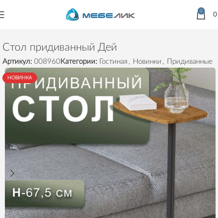
0
Главная
Товары
Столы
Придиванные
Стол придиванный Дей
Артикул:
008960
Категории:
Гостиная
,
Новинки
,
Придиванные
НОВИНКА